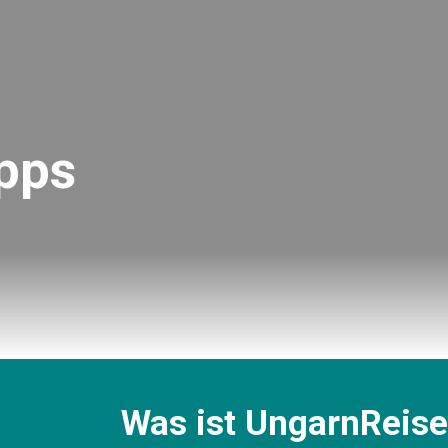
pps
Was ist UngarnReis