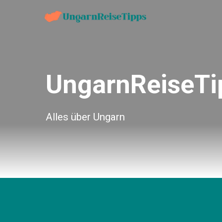
Zum
Inhalt
springen
UngarnReiseTi
Alles über Ungarn