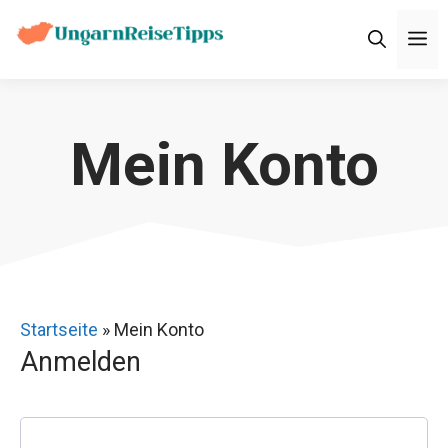
Zum
M
Inhalt
springen
Mein Konto
Startseite
»
Mein Konto
Anmelden